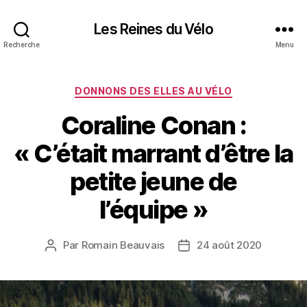
Les Reines du Vélo
Recherche
Menu
Catégories
DONNONS DES ELLES AU VÉLO
Coraline Conan :
« C’était marrant d’être la
petite jeune de
l’équipe »
Par
Romain Beauvais
24 août 2020
Auteur
Date
de
de
l’article
l’article