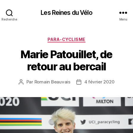
Les Reines du Vélo
Recherche
Menu
Catégories
PARA-CYCLISME
Marie Patouillet, de
retour au bercail
Par
Romain Beauvais
4 février 2020
Auteur
Date
de
de
l’article
l’article