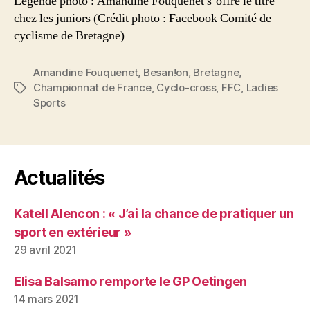
Légende photo : Amandine Fouquenet s’offre le titre
chez les juniors (Crédit photo : Facebook Comité de
cyclisme de Bretagne)
Amandine Fouquenet
,
Besan!on
,
Bretagne
,
Championnat de France
,
Cyclo-cross
,
FFC
,
Ladies
Étiquettes
Sports
Actualités
Katell Alencon : « J’ai la chance de pratiquer un
sport en extérieur »
29 avril 2021
Elisa Balsamo remporte le GP Oetingen
14 mars 2021