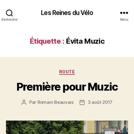
Les Reines du Vélo
Recherche
Menu
Étiquette :
Évita Muzic
Catégories
ROUTE
Première pour Muzic
Par
Romain Beauvais
3 août 2017
Auteur
Date
de
de
l’article
l’article