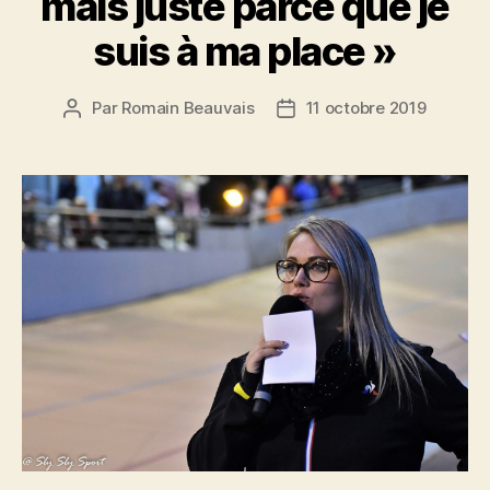
mais juste parce que je
suis à ma place »
Par
Romain Beauvais
11 octobre 2019
Auteur
Date
de
de
l’article
l’article