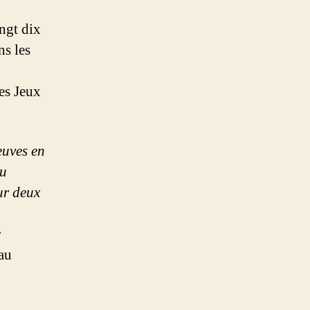
ngt dix
ns les
des Jeux
euves en
ou
ur deux
r
au