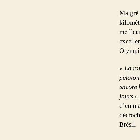
Malgré 
kilomèt
meilleu
excelle
Olympiq
« La ro
peloton
encore 
jours »
d’emmag
décroch
Brésil.