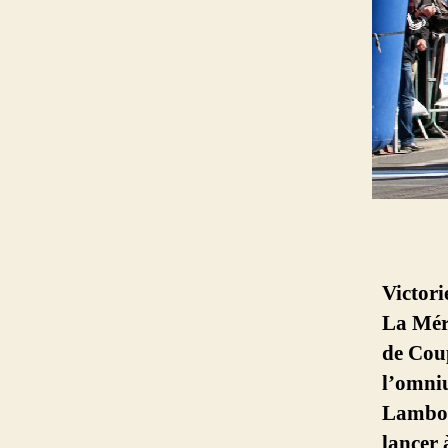
Victori
La Mér
de Cou
l’omniu
Lambole
lancer