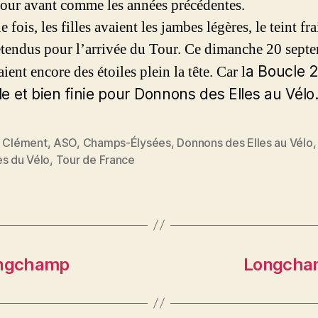
jour avant comme les années précédentes.
 fois, les filles avaient les jambes légères, le teint frai
détendus pour l’arrivée du Tour. Ce dimanche 20 sept
aient encore des étoiles plein la tête. Car l
a Boucle 
lle et bien finie pour Donnons des Elles au Vélo
e Clément
,
ASO
,
Champs-Élysées
,
Donnons des Elles au Vélo
es
es du Vélo
,
Tour de France
ongchamp
Longcham