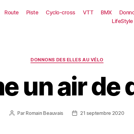
Route
Piste
Cyclo-cross
VTT
BMX
Donno
LifeStyle
Catégories
DONNONS DES ELLES AU VÉLO
 un air de d
Par
Romain Beauvais
21 septembre 2020
Auteur
Date
de
de
l’article
l’article