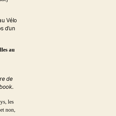
 au Vélo
s d’un
lles au
tre de
book
.
ys, les
 et non,