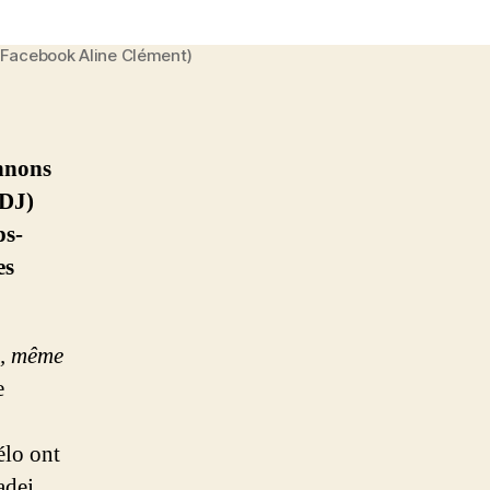
 Facebook Aline Clément)
nnons
FDJ)
ps-
es
e, même
e
élo ont
adej