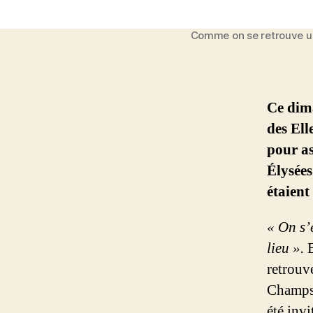
Comme on se retrouve un
Ce dim
des Ell
pour as
Élysées
étaient
« On s’
lieu ».
E
retrouv
Champs-
été inv