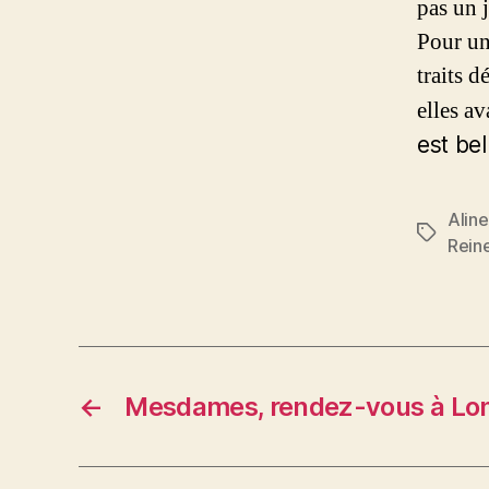
pas un 
Pour une
traits 
elles av
est be
Alin
Étiquett
Rein
←
Mesdames, rendez-vous à L