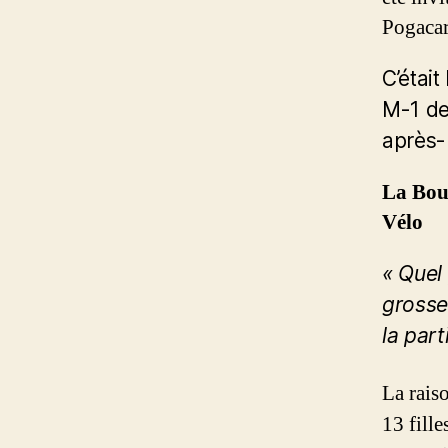
Pogacar
C’était
M-1 de
après-
La Bouc
Vélo
« Quel
grosse
la part
La raiso
13 fill