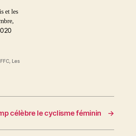
s et les
embre,
2020
.
,
FFC
,
Les
p célèbre le cyclisme féminin
→