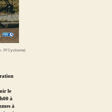
 : FFCyclisme)
ération
ir le
h00 à
mmes à