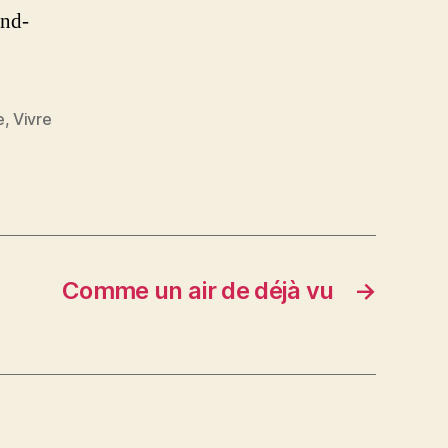
ond-
e
,
Vivre
Comme un air de déjà vu
→