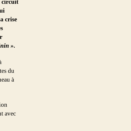
 circuit
ui
a crise
es
r
inin ».
̀
tes du
neau à
ion
nt avec