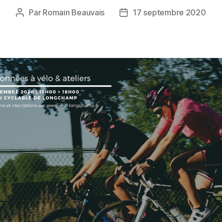
Par
Romain Beauvais
17 septembre 2020
Auteur
Date
de
de
l’article
l’article