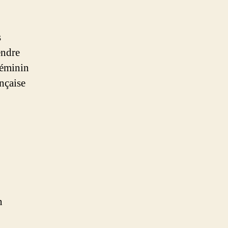
s
endre
féminin
nçaise
n