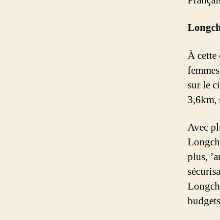
França
Longcha
À cette
femmes 
sur le 
3,6km, 
Avec pl
Longcha
plus, ’
sécuris
Longcham
budgets 