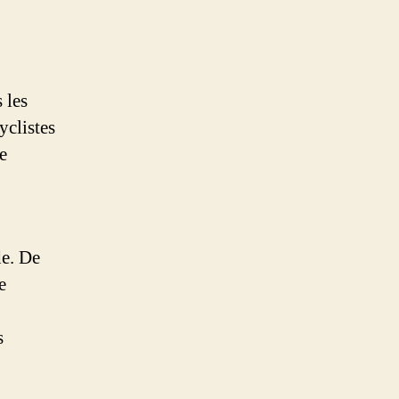
 les
yclistes
e
de. De
e
s