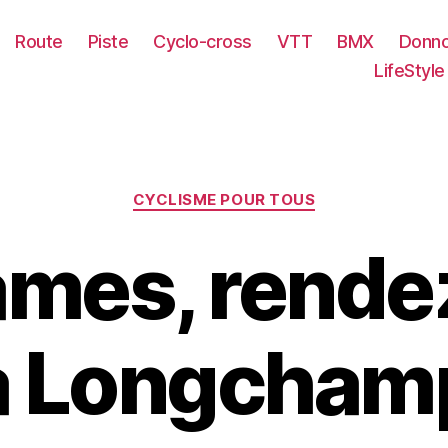
Route
Piste
Cyclo-cross
VTT
BMX
Donno
LifeStyle
Catégories
CYCLISME POUR TOUS
mes, rende
à Longcham