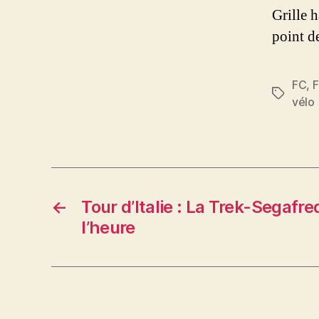
Grille 
point d
FC
,
F
Étiquett
vélo
←
Tour d’Italie : La Trek-Segafre
l’heure