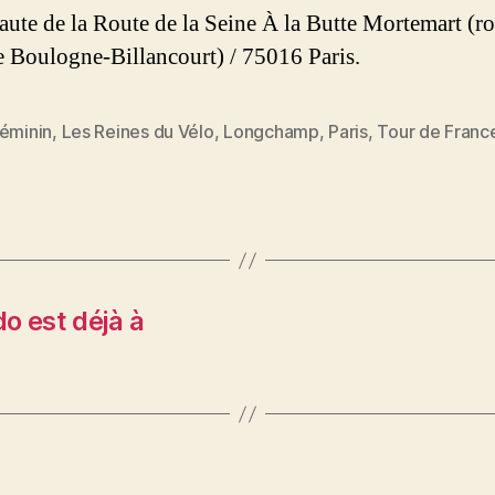
haute de la Route de la Seine À la Butte Mortemart (r
e Boulogne-Billancourt) / 75016 Paris.
éminin
,
Les Reines du Vélo
,
Longchamp
,
Paris
,
Tour de Franc
es
do est déjà à