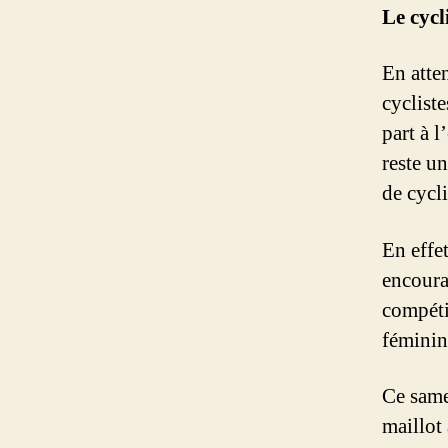
Le cyc
En atte
cyclist
part à 
reste u
de cycl
En effet
encoura
compét
féminin
Ce same
maillot