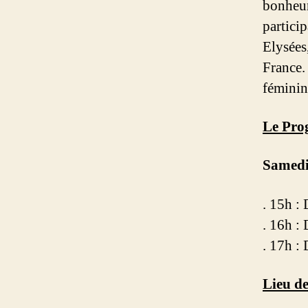
bonheur,
particip
Elysées
France.
fémini
Le Pro
Samedi
. 15h :
. 16h :
. 17h :
Lieu de