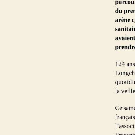
parcour
du pre
arène 
sanitai
avaient
prendr
124 ans
Longcha
quotidi
la veill
Ce same
françai
l’assoc