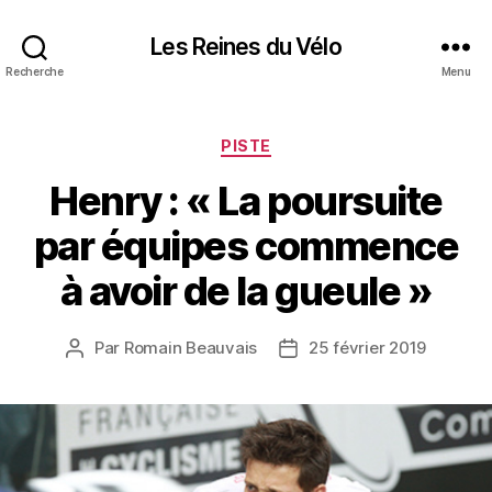
Les Reines du Vélo
Recherche
Menu
Catégories
PISTE
Henry : « La poursuite
par équipes commence
à avoir de la gueule »
Par
Romain Beauvais
25 février 2019
Auteur
Date
de
de
l’article
l’article