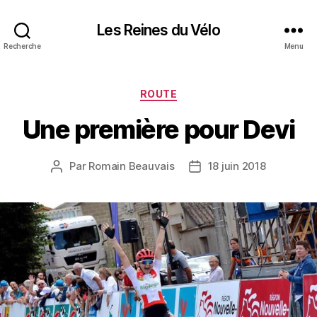
Les Reines du Vélo
Recherche
Menu
Catégories
ROUTE
Une première pour Devi
Par
Romain Beauvais
18 juin 2018
Auteur
Date
de
de
l’article
l’article