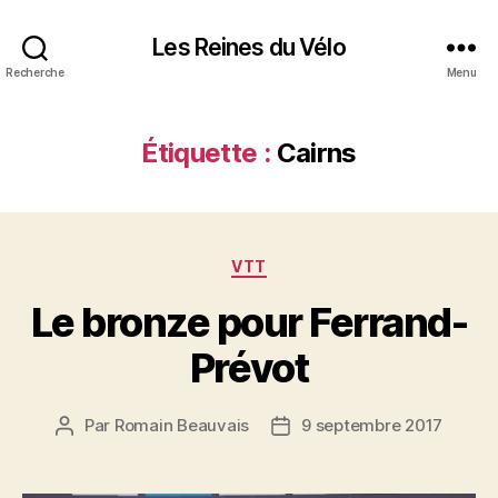
Les Reines du Vélo
Recherche
Menu
Étiquette :
Cairns
Catégories
VTT
Le bronze pour Ferrand-
Prévot
Par
Romain Beauvais
9 septembre 2017
Auteur
Date
de
de
l’article
l’article