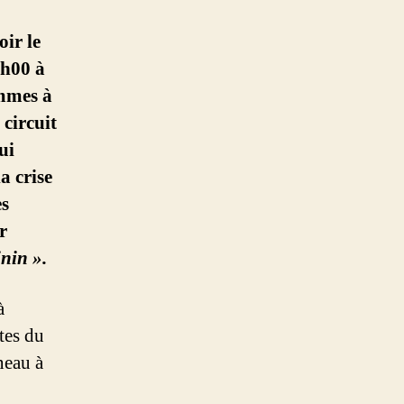
ir le
h00 à
mmes à
 circuit
ui
a crise
es
r
inin ».
̀
tes du
neau à