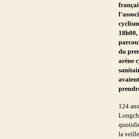
françai
l’asso
cyclism
18h00, 
parcour
du pre
arène 
sanitai
avaient
prendr
124 ans
Longcha
quotidi
la veill