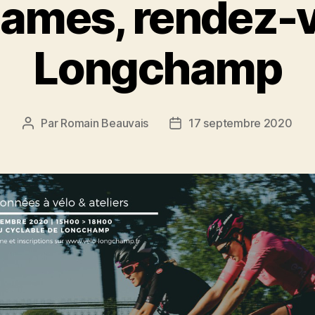
ames, rendez-v
Longchamp
Par
Romain Beauvais
17 septembre 2020
Auteur
Date
de
de
l’article
l’article