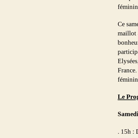
féminin
Ce same
maillot
bonheur,
particip
Elysées
France.
fémini
Le Pro
Samedi
. 15h :