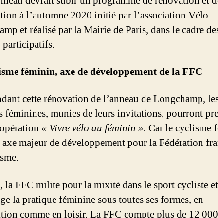
anneau devrait subir un programme de rénovation et d
ation à l’automne 2020 initié par l’association Vélo
p et réalisé par la Mairie de Paris, dans le cadre de
participatifs.
lisme féminin, axe de développement de la FFC
ndant cette rénovation de l’anneau de Longchamp, le
es féminines, munies de leurs invitations, pourront pr
l’opération
« Vivre vélo au féminin ».
Car le cyclisme 
n axe majeur de développement pour la Fédération fra
isme.
, la FFC milite pour la mixité dans le sport cycliste et
ge la pratique féminine sous toutes ses formes, en
ition comme en loisir. La FFC compte plus de 12 000