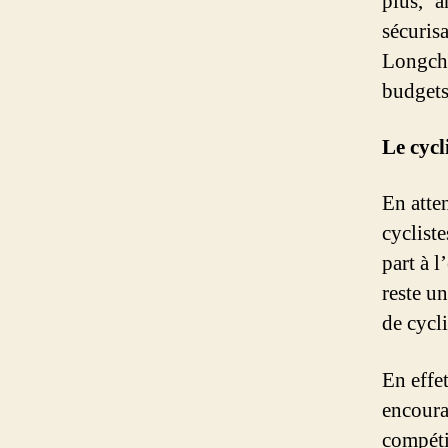
plus, ’
sécuris
Longcham
budgets 
Le cyc
En atte
cyclist
part à 
reste u
de cycl
En effet
encoura
compét