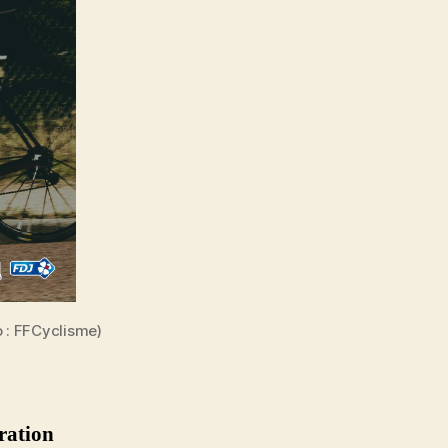
 : FFCyclisme)
ération