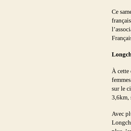
Ce same
françai
l’assoc
França
Longcha
À cette
femmes 
sur le 
3,6km, 
Avec pl
Longcha