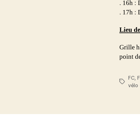
. 16h :
. 17h :
Lieu de
Grille 
point d
FC
,
F
Étiquett
vélo