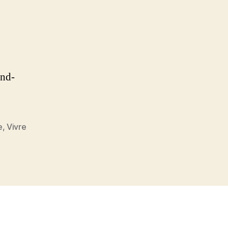
ond-
e
,
Vivre