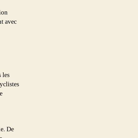
ion
nt avec
 les
yclistes
e
de. De