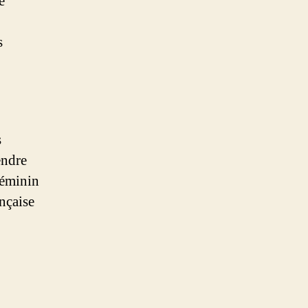
e
s
s
endre
féminin
nçaise