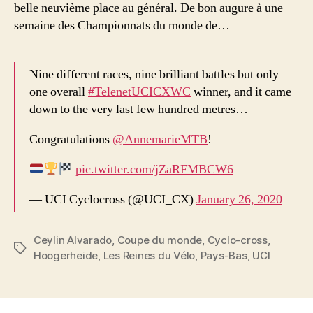
belle neuvième place au général. De bon augure à une
semaine des Championnats du monde de…
Nine different races, nine brilliant battles but only
one overall
#TelenetUCICXWC
winner, and it came
down to the very last few hundred metres…
Congratulations
@AnnemarieMTB
!
pic.twitter.com/jZaRFMBCW6
— UCI Cyclocross (@UCI_CX)
January 26, 2020
Ceylin Alvarado
,
Coupe du monde
,
Cyclo-cross
,
Étiquettes
Hoogerheide
,
Les Reines du Vélo
,
Pays-Bas
,
UCI