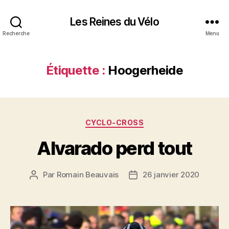
Les Reines du Vélo
Recherche
Menu
Étiquette :
Hoogerheide
Catégories
CYCLO-CROSS
Alvarado perd tout
Par
Romain Beauvais
26 janvier 2020
Auteur
Date
de
de
l’article
l’article