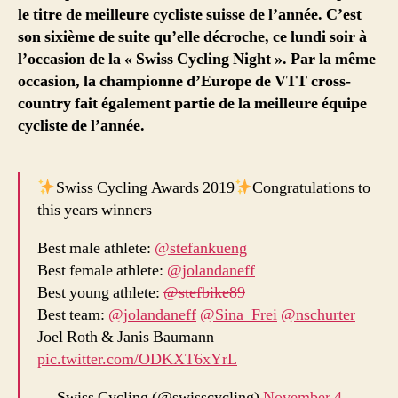
le titre de meilleure cycliste suisse de l’année. C’est
son sixième de suite qu’elle décroche, ce lundi soir à
l’occasion de la « Swiss Cycling Night ». Par la même
occasion, la championne d’Europe de VTT cross-
country fait également partie de la meilleure équipe
cycliste de l’année.
Swiss Cycling Awards 2019
Congratulations to
this years winners
Best male athlete:
@stefankueng
Best female athlete:
@jolandaneff
Best young athlete:
@stefbike89
Best team:
@jolandaneff
@Sina_Frei
@nschurter
Joel Roth & Janis Baumann
pic.twitter.com/ODKXT6xYrL
— Swiss Cycling (@swisscycling)
November 4,