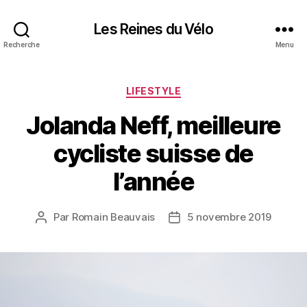
Les Reines du Vélo
Recherche
Menu
Catégories
LIFESTYLE
Jolanda Neff, meilleure
cycliste suisse de
l’année
Par
Romain Beauvais
5 novembre 2019
Auteur
Date
de
de
l’article
l’article