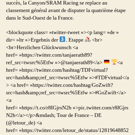
succès, la Canyon/SRAM Racing se replace au
classement général avant de disputer la quatrième étape
dans le Sud-Ouest de la France.
<blockquote class= »twitter-tweet »><p lang= »de »
dir= »ltr »>Ergebnis der
. Etappe
<br>
<br>Herzlichen Glückwunsch <a
href= »https://twitter.com/tanjaerath89?
ref_src=twsrc%5Etfw »>@tanjaerath89</a>
<a
href= »https://twitter.com/hashtag/TDFvirtual?
src=hash&amp;ref_src=twsrc%5Etfw »>#TDFvirtual</a
> <a href= »https://twitter.com/hashtag/GoZwift?
src=hash&amp;ref_src=twsrc%5Etfw »>#GoZwift</a>
<a
href= »https://t.co/r8IGjrsN2h »>pic.twitter.com/r8IGjrs
N2h</a></p>&mdash; Tour de France – DE
(@letour_de) <a
href= »https://twitter.com/letour_de/status/12819648852