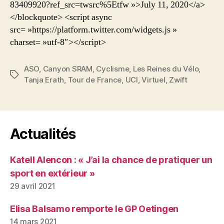
83409920?ref_src=twsrc%5Etfw »>July 11, 2020</a>
</blockquote> <script async
src= »https://platform.twitter.com/widgets.js »
charset= »utf-8″></script>
ASO
,
Canyon SRAM
,
Cyclisme
,
Les Reines du Vélo
,
Étiquettes
Tanja Erath
,
Tour de France
,
UCI
,
Virtuel
,
Zwift
Actualités
Katell Alencon : « J’ai la chance de pratiquer un
sport en extérieur »
29 avril 2021
Elisa Balsamo remporte le GP Oetingen
14 mars 2021