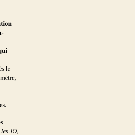
ation
n-
qui
s le
omètre,
es.
ès
 les JO,