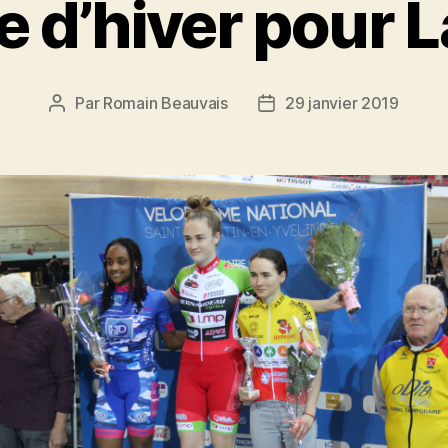
 d’hiver pour 
Par
Romain Beauvais
29 janvier 2019
Auteur
Date
de
de
l’article
l’article