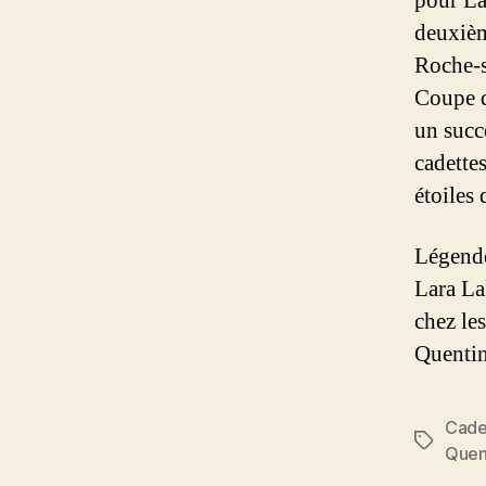
pour Lar
deuxièm
Roche-s
Coupe d
un succè
cadette
étoiles
Légende
Lara La
chez le
Quentin
Cade
Étiquett
Quen