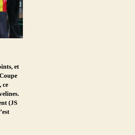
nts, et
 Coupe
, ce
elines.
ent (JS
’est