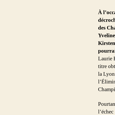
À l’occ
décroch
des Ch
Yveline
Kirsten
pourrai
Laurie 
titre o
la Lyon
l’Élimi
Champio
Pourtan
l’échec