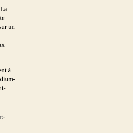
 La
te
sur un
ux
ent à
podium-
nt-
nt-