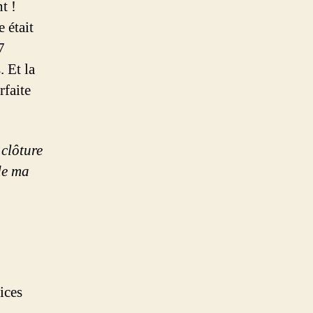
t !
 était
7
 Et la
rfaite
 clôture
 de ma
ices