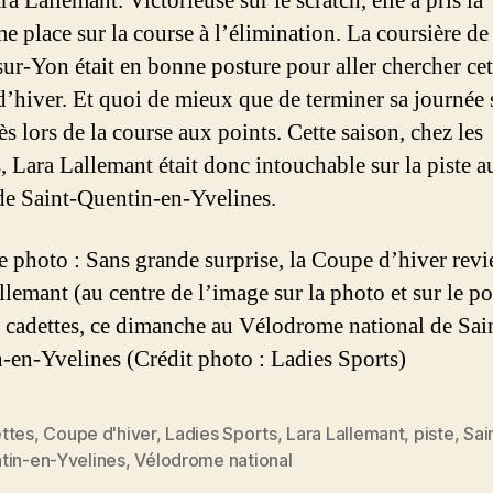
a Lallemant. Victorieuse sur le scratch, elle a pris la
e place sur la course à l’élimination. La coursière de
ur-Yon était en bonne posture pour aller chercher cet
’hiver. Et quoi de mieux que de terminer sa journée 
s lors de la course aux points. Cette saison, chez les
s, Lara Lallemant était donc intouchable sur la piste a
 de Saint-Quentin-en-Yvelines.
 photo : Sans grande surprise, la Coupe d’hiver revi
llemant (au centre de l’image sur la photo et sur le 
s cadettes, ce dimanche au Vélodrome national de Sai
-en-Yvelines (Crédit photo : Ladies Sports)
ttes
,
Coupe d'hiver
,
Ladies Sports
,
Lara Lallemant
,
piste
,
Sai
es
tin-en-Yvelines
,
Vélodrome national