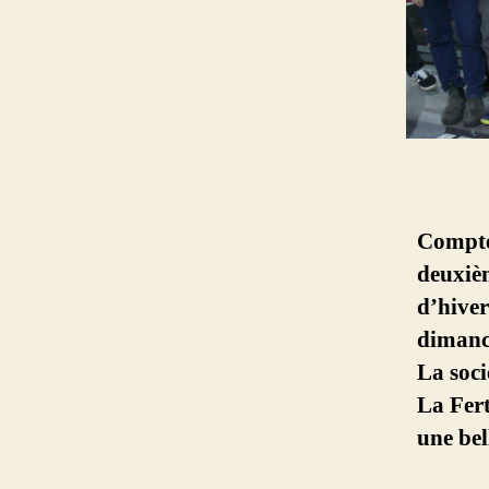
Compte-
deuxiè
d’hiver
dimanc
La soc
La Fert
une be