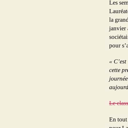
Les sem
Lauréat
la gran
janvier
sociéta
pour s’a
« C’est
cette pr
journée 
aujourd
Le clas
En tout