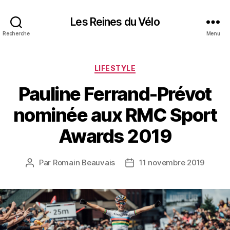
Les Reines du Vélo
Recherche
Menu
Catégories
LIFESTYLE
Pauline Ferrand-Prévot
nominée aux RMC Sport
Awards 2019
Par
Romain Beauvais
11 novembre 2019
Auteur
Date
de
de
l’article
l’article