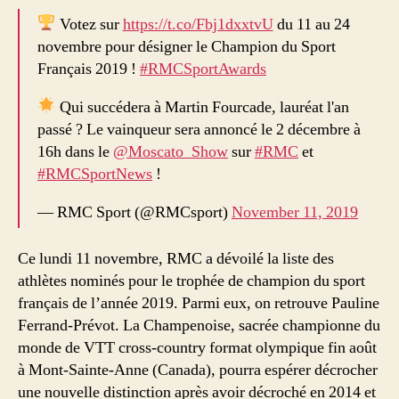
Votez sur
https://t.co/Fbj1dxxtvU
du 11 au 24
novembre pour désigner le Champion du Sport
Français 2019 !
#RMCSportAwards
Qui succédera à Martin Fourcade, lauréat l'an
passé ? Le vainqueur sera annoncé le 2 décembre à
16h dans le
@Moscato_Show
sur
#RMC
et
#RMCSportNews
!
— RMC Sport (@RMCsport)
November 11, 2019
Ce lundi 11 novembre, RMC a dévoilé la liste des
athlètes nominés pour le trophée de champion du sport
français de l’année 2019. Parmi eux, on retrouve Pauline
Ferrand-Prévot. La Champenoise, sacrée championne du
monde de VTT cross-country format olympique fin août
à Mont-Sainte-Anne (Canada), pourra espérer décrocher
une nouvelle distinction après avoir décroché en 2014 et