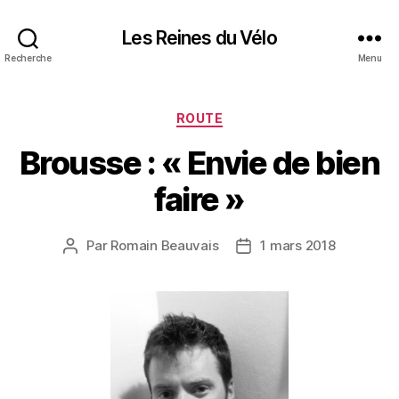
Les Reines du Vélo
Recherche
Menu
Catégories
ROUTE
Brousse : « Envie de bien
faire »
Par
Romain Beauvais
1 mars 2018
Auteur
Date
de
de
l’article
l’article