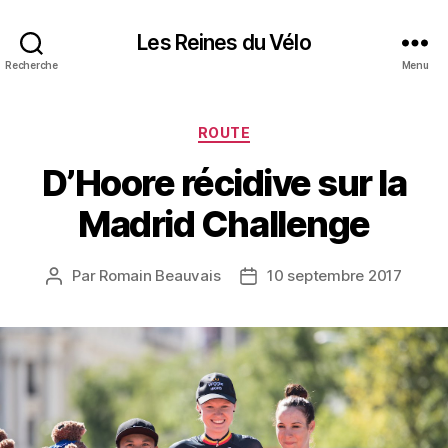
Les Reines du Vélo
Recherche
Menu
Catégories
ROUTE
D’Hoore récidive sur la
Madrid Challenge
Par
Romain Beauvais
10 septembre 2017
Auteur
Date
de
de
l’article
l’article