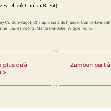
e Facebook Cordon-Ragot)
ey Cordon-Ragot
,
Championnats de France
,
Contre-la-mont
es
isme
,
Ladies Sports
,
Mantes-la-Jolie
,
Wiggle High5
a plus qu’à
Zambon part à 
s »