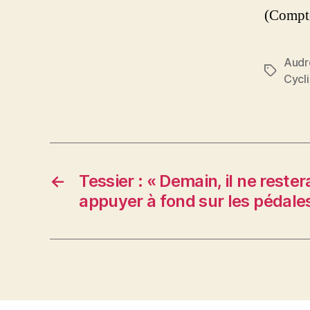
(Compt
Audr
Étiquett
Cycl
←
Tessier : « Demain, il ne rester
appuyer à fond sur les pédale