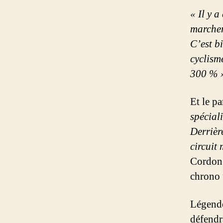
« Il y 
marcher
C’est b
cyclism
300 % 
Et le pa
spécial
Derrière
circuit 
Cordon-
chrono 
Légende
défendr