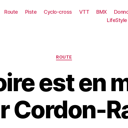
Route
Piste
Cyclo-cross
VTT
BMX
Donno
LifeStyle
Catégories
ROUTE
oire est en
r Cordon-R