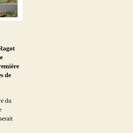
-Ragot
e
première
es de
re du
e
serait