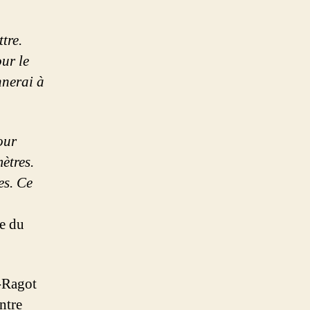
tre.
ur le
nnerai à
our
ètres.
es. Ce
ne du
-Ragot
ntre