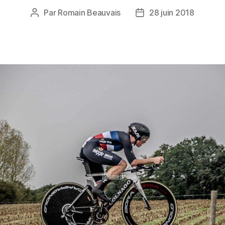
Par
Romain Beauvais
28 juin 2018
Auteur
Date
de
de
l’article
l’article