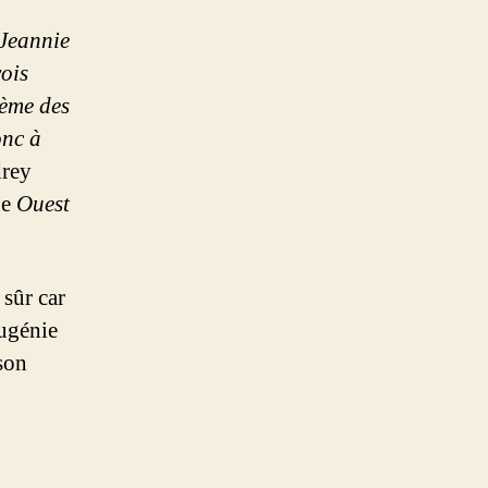
 Jeannie
vois
ième des
onc à
rey
de
Ouest
 sûr car
Eugénie
 son