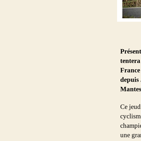
Présent
tentera
France 
depuis 
Mantes-
Ce jeud
cyclism
champio
une gra