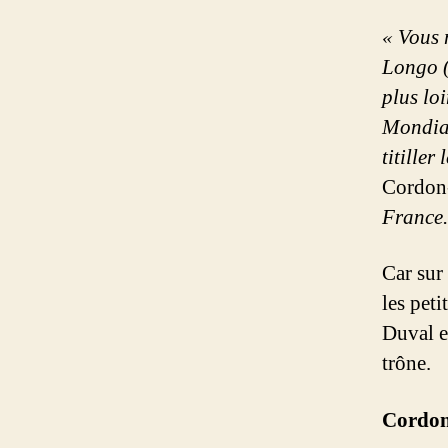
« Vous 
Longo (o
plus lo
Mondiau
titiller
Cordon-
France.
Car sur 
les pet
Duval et
trône.
Cordon