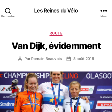
Les Reines du Vélo
Recherche
Menu
Catégories
ROUTE
Van Dijk, évidemment
Par
Romain Beauvais
8 août 2018
Auteur
Date
de
de
l’article
l’article