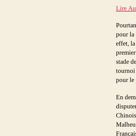
Lire Au
Pourtan
pour la
effet, l
premier 
stade d
tournoi 
pour le
En demi-
disputer
Chinois
Malheur
Françai