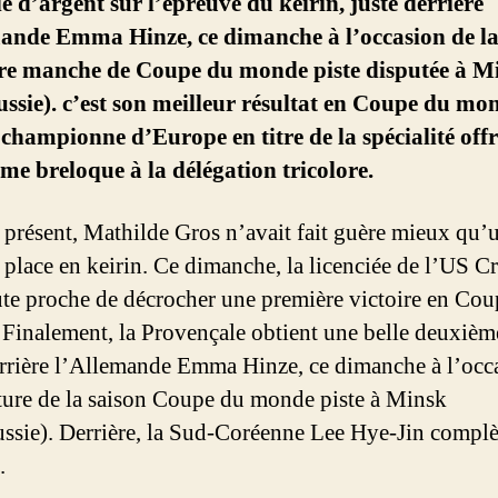
e d’argent sur l’épreuve du keirin, juste derrière
mande Emma Hinze, ce dimanche à l’occasion de l
re manche de Coupe du monde piste disputée à M
ussie). c’est son meilleur résultat en Coupe du mo
championne d’Europe en titre de la spécialité off
me breloque à la délégation tricolore.
 présent, Mathilde Gros n’avait fait guère mieux qu’
 place en keirin. Ce dimanche, la licenciée de l’US Cr
oute proche de décrocher une première victoire en Co
Finalement, la Provençale obtient une belle deuxièm
errière l’Allemande Emma Hinze, ce dimanche à l’occ
ture de la saison Coupe du monde piste à Minsk
ussie). Derrière, la Sud-Coréenne Lee Hye-Jin complè
.