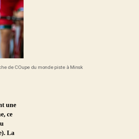
anche de COupe du monde piste à Minsk
nt une
e, ce
du
e). La