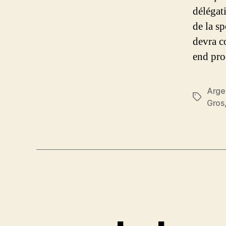
délégat
de la s
devra c
end pr
Arge
Étiquett
Gros