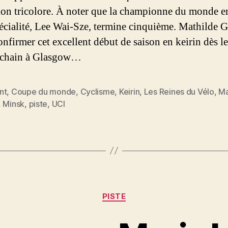
ion tricolore. À noter que la championne du monde en
pécialité, Lee Wai-Sze, termine cinquième. Mathilde 
onfirmer cet excellent début de saison en keirin dès l
ochain à Glasgow…
nt
,
Coupe du monde
,
Cyclisme
,
Keirin
,
Les Reines du Vélo
,
Ma
es
,
Minsk
,
piste
,
UCI
Catégories
PISTE