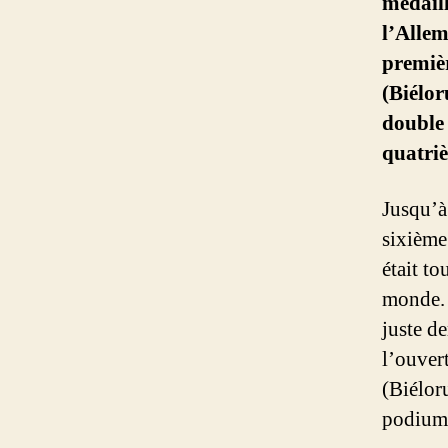
médaill
l’Alle
premiè
(Biélor
double 
quatriè
Jusqu’à
sixième
était t
monde. 
juste d
l’ouver
(Biélor
podium