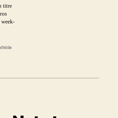
 titre
Gros
e week-
thilde