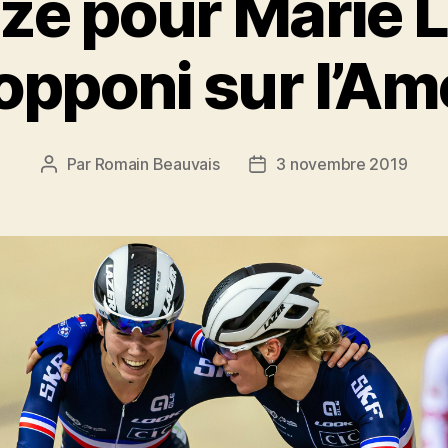
ze pour Marie L
opponi sur l’Am
Par
Romain Beauvais
3 novembre 2019
Auteur
Date
de
de
l’article
l’article