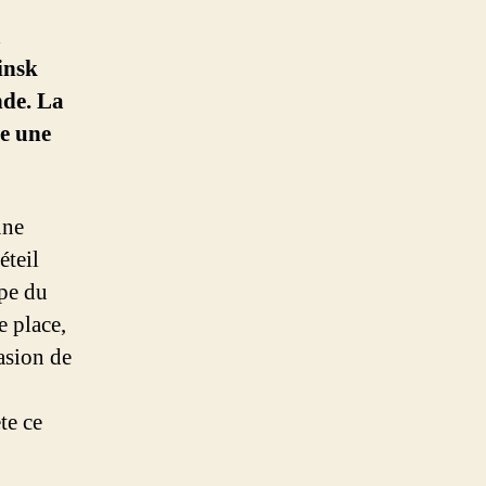
a
insk
nde. La
re une
une
éteil
upe du
e place,
asion de
te ce