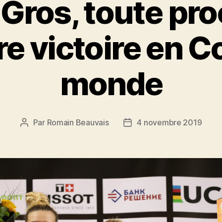
Gros, toute pr
e victoire en 
monde
Par
Romain Beauvais
4 novembre 2019
Auteur
Date
de
de
l’article
l’article