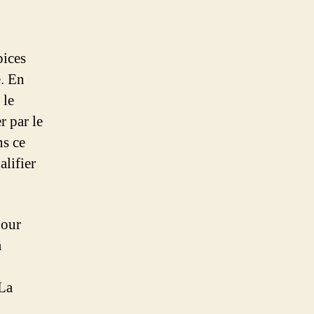
pices
e. En
 le
r par le
ns ce
alifier
pour
a
 La