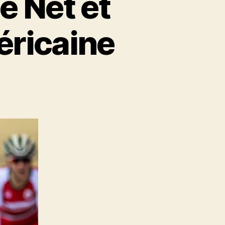
e Net et
éricaine