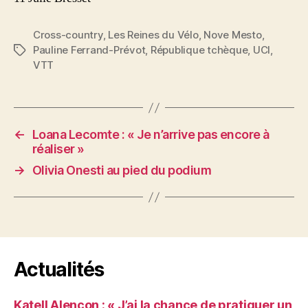
Cross-country
,
Les Reines du Vélo
,
Nove Mesto
,
Pauline Ferrand-Prévot
,
République tchèque
,
UCI
,
Étiquettes
VTT
←
Loana Lecomte : « Je n’arrive pas encore à
réaliser »
→
Olivia Onesti au pied du podium
Actualités
Katell Alencon : « J’ai la chance de pratiquer un