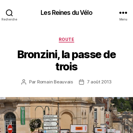
Les Reines du Vélo
Recherche
Menu
Catégories
ROUTE
Bronzini, la passe de
trois
Par
Romain Beauvais
7 août 2013
Auteur
Date
de
de
l’article
l’article