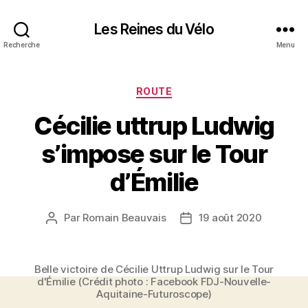
Les Reines du Vélo
Recherche
Menu
Catégories
ROUTE
Cécilie uttrup Ludwig
s’impose sur le Tour
d’Émilie
Par
Romain Beauvais
19 août 2020
Auteur
Date
de
de
l’article
l’article
Belle victoire de Cécilie Uttrup Ludwig sur le Tour
d'Émilie (Crédit photo : Facebook FDJ-Nouvelle-
Aquitaine-Futuroscope)