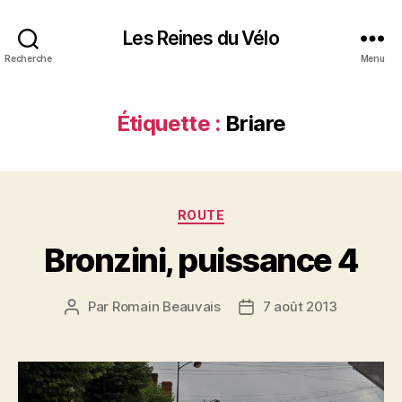
Les Reines du Vélo
Recherche
Menu
Étiquette :
Briare
Catégories
ROUTE
Bronzini, puissance 4
Par
Romain Beauvais
7 août 2013
Auteur
Date
de
de
l’article
l’article