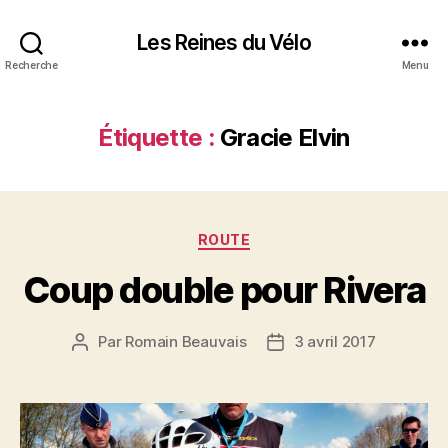
Les Reines du Vélo
Recherche
Menu
Étiquette :
Gracie Elvin
Catégories
ROUTE
Coup double pour Rivera
Par
Romain Beauvais
3 avril 2017
Auteur
Date
de
de
l’article
l’article