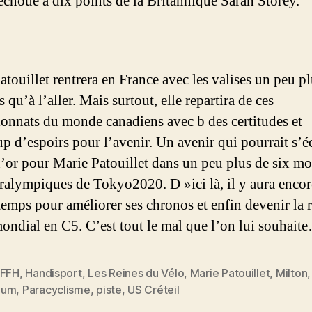
 échoue à dix points de la Britannique Sarah Storey.
atouillet rentrera en France avec les valises un peu p
 qu’à l’aller. Mais surtout, elle repartira de ces
nnats du monde canadiens avec b des certitudes et
p d’espoirs pour l’avenir. Un avenir qui pourrait s’éc
 d’or pour Marie Patouillet dans un peu plus de six mo
ralympiques de Tokyo2020. D »ici là, il y aura enco
temps pour améliorer ses chronos et enfin devenir la 
mondial en C5. C’est tout le mal que l’on lui souhait
FFH
,
Handisport
,
Les Reines du Vélo
,
Marie Patouillet
,
Milton
,
es
ium
,
Paracyclisme
,
piste
,
US Créteil