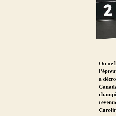
On ne l
l’épreu
a décro
Canada.
champi
revenue
Carolin