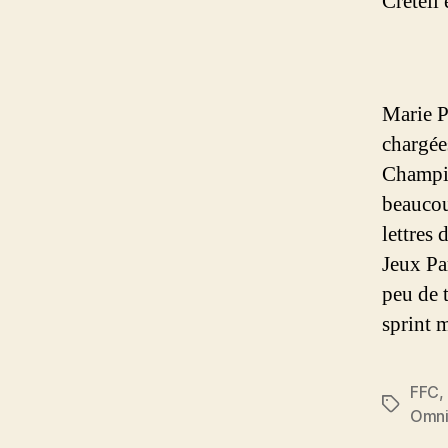
Créteil
Marie P
chargées
Champio
beaucou
lettres
Jeux Pa
peu de 
sprint 
FFC
,
Étiquett
Omn