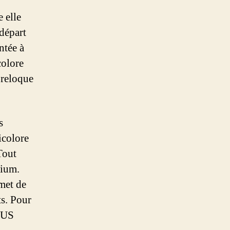
 elle
départ
ntée à
colore
reloque
s
icolore
Tout
nium.
rmet de
ts. Pour
l’US