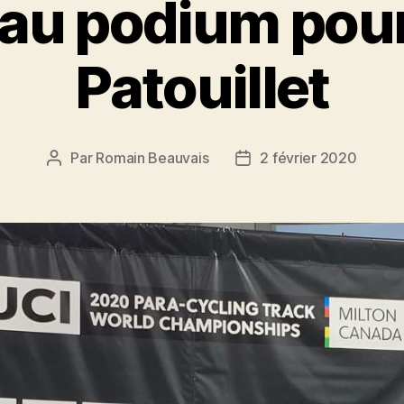
au podium pour
Patouillet
Par
Romain Beauvais
2 février 2020
Auteur
Date
de
de
l’article
l’article