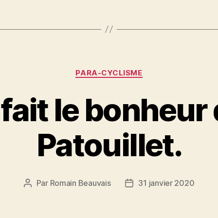
Catégories
PARA-CYCLISME
 fait le bonheur
Patouillet.
Par
Romain Beauvais
31 janvier 2020
Auteur
Date
de
de
l’article
l’article