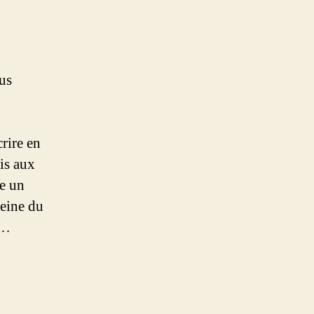
lus
rire en
is aux
re un
reine du
e…