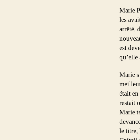
Marie P
les ava
arrêté, 
nouveau
est dev
qu’elle
Marie s
meilleu
était e
restait 
Marie t
devance
le titre