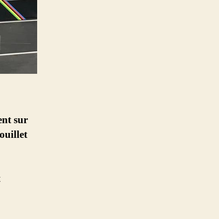
ent sur
ouillet
t