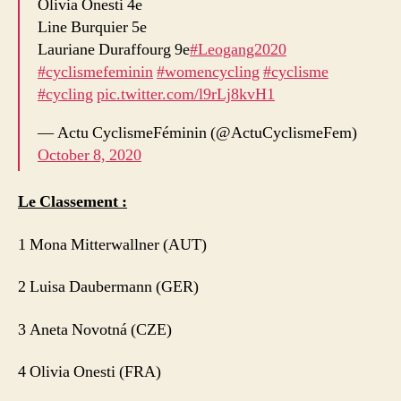
Olivia Onesti 4e
Line Burquier 5e
Lauriane Duraffourg 9e
#Leogang2020
#cyclismefeminin
#womencycling
#cyclisme
#cycling
pic.twitter.com/l9rLj8kvH1
— Actu CyclismeFéminin (@ActuCyclismeFem)
October 8, 2020
Le Classement :
1 Mona Mitterwallner (AUT)
2 Luisa Daubermann (GER)
3 Aneta Novotná (CZE)
4 Olivia Onesti (FRA)