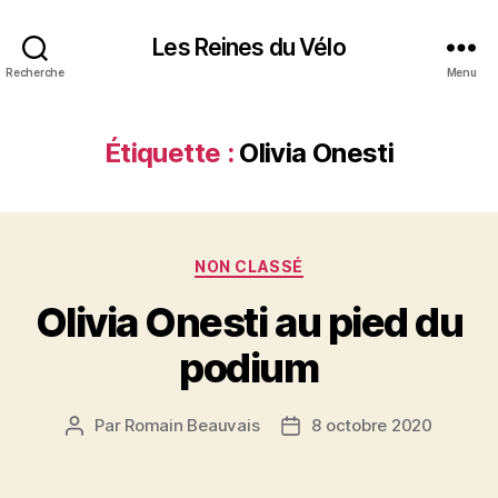
Les Reines du Vélo
Recherche
Menu
Étiquette :
Olivia Onesti
Catégories
NON CLASSÉ
Olivia Onesti au pied du
podium
Par
Romain Beauvais
8 octobre 2020
Auteur
Date
de
de
l’article
l’article