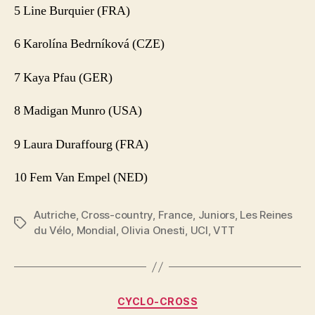
5 Line Burquier (FRA)
6 Karolína Bedrníková (CZE)
7 Kaya Pfau (GER)
8 Madigan Munro (USA)
9 Laura Duraffourg (FRA)
10 Fem Van Empel (NED)
Autriche
,
Cross-country
,
France
,
Juniors
,
Les Reines
Étiquettes
du Vélo
,
Mondial
,
Olivia Onesti
,
UCI
,
VTT
Catégories
CYCLO-CROSS