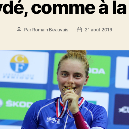
ydé, comme à la
Par
Romain Beauvais
21 août 2019
Auteur
Date
de
de
l’article
l’article