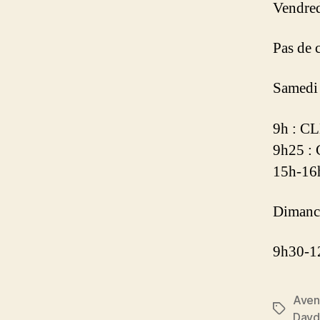
Vendred
Pas de 
Samedi 
9h : C
9h25 :
15h-16h
Dimanch
9h30-12
Aven
Étiquett
Day