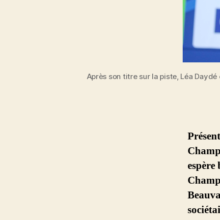
Après son titre sur la piste, Léa Daydé
Présent
Champi
espère 
Champi
Beauvai
sociéta