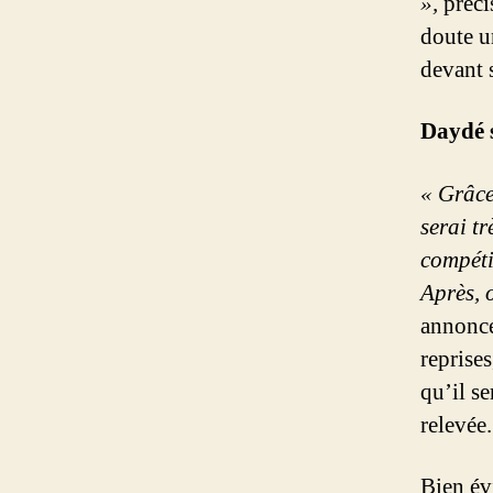
»,
précis
doute u
devant s
Daydé s
« Grâce
serai tr
compétit
Après, o
annonce
reprises
qu’il se
relevée.
Bien év