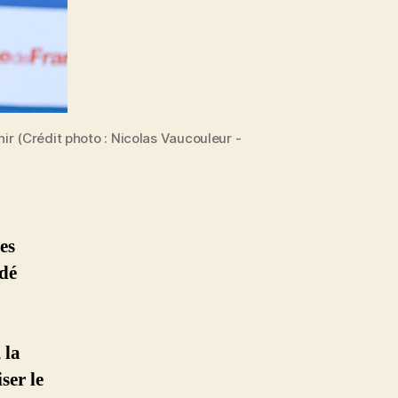
nir (Crédit photo : Nicolas Vaucouleur -
es
dé
 la
ser le