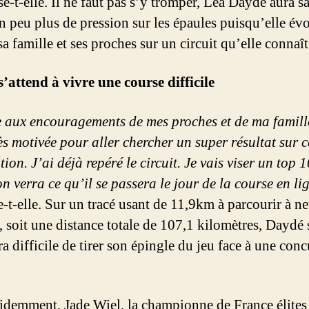
e-t-elle. Il ne faut pas s’y tromper, Léa Daydé aura s
n peu plus de pression sur les épaules puisqu’elle év
a famille et ses proches sur un circuit qu’elle connaît
’attend à vivre une course difficile
 aux encouragements de mes proches et de ma famille
ès motivée pour aller chercher un super résultat sur c
ion. J’ai déjà repéré le circuit. Je vais viser un top 1
n verra ce qu’il se passera le jour de la course en li
-t-elle. Sur un tracé usant de 11,9km à parcourir à n
, soit une distance totale de 107,1 kilomètres, Daydé 
ra difficile de tirer son épingle du jeu face à une con
idemment, Jade Wiel, la championne de France élites e