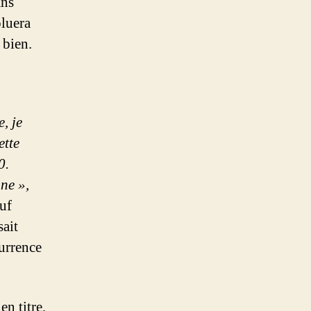
ans
oluera
 bien.
, je
ette
0.
gne »,
euf
sait
currence
n titre,