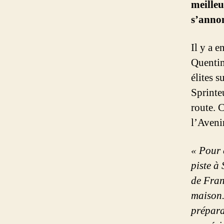
meilleu
s’annon
Il y a 
Quentin
élites s
Sprinte
route. 
l’Avenir
« Pour 
piste à
de Franc
maison.
prépara