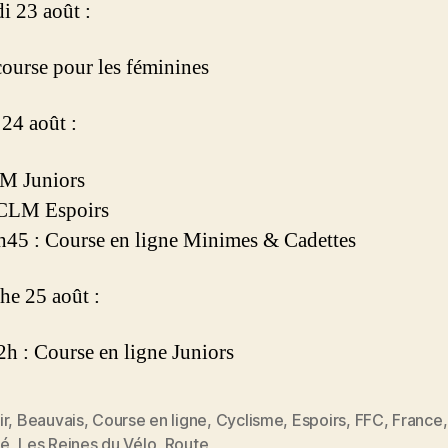
i 23 août :
course pour les féminines
24 août :
LM Juniors
 CLM Espoirs
45 : Course en ligne Minimes & Cadettes
e 25 août :
h : Course en ligne Juniors
ir
,
Beauvais
,
Course en ligne
,
Cyclisme
,
Espoirs
,
FFC
,
France
es
dé
,
Les Reines du Vélo
,
Route