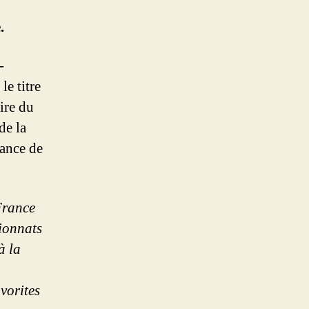
.
-
le titre
aire du
de la
rance de
France
pionnats
à la
vorites