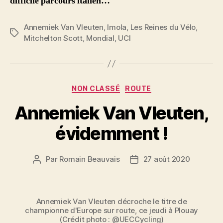
difficile parcours italien…
Annemiek Van Vleuten
,
Imola
,
Les Reines du Vélo
,
Étiquettes
Mitchelton Scott
,
Mondial
,
UCI
Catégories
NON CLASSÉ
ROUTE
Annemiek Van Vleuten,
évidemment !
Par
Romain Beauvais
27 août 2020
Auteur
Date
de
de
l’article
l’article
Annemiek Van Vleuten décroche le titre de
championne d'Europe sur route, ce jeudi à Plouay
(Crédit photo : @UECCycling)